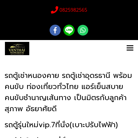
0825982565
รถตู้เช่าหนองคาย รถตู้เช่าอุดรธานี พร้อม
คนขับ ท่องเที่ยวทั่วไทย แอร์เย็นสบาย
คนขับชำนาญเส้นทาง เป็นมิตรกับลูกค้า
สุภาพ อัธยาศัยดี
รถตู้รุ่นใหม่vip.7ที่นั่ง(เบาะปรับไฟฟ้า)