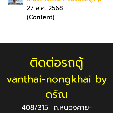
27 ส.ค. 2568
(Content)
ติดต่อรถตู้
vanthai-nongkhai by
ดรัณ
408/315 ถ.หนองคาย-