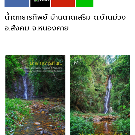
น้ำตกธารทิพย์ บ้านตาดเสริม ต.บ้านม่วง
อ.สังคม จ.หนองคาย