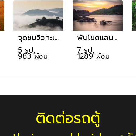
จุดชมวิวทะเลหมอกภูห้วยอีสัน
พันโขดแสนไคร้
5 รูป,
7 รูป,
983 ผู้ชม
1289 ผู้ชม
ติดต่อรถตู้