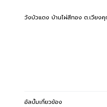
วังบัวแดง บ้านไผ่สีทอง ต.เวีย
อัลบั้มเกี่ยวข้อง