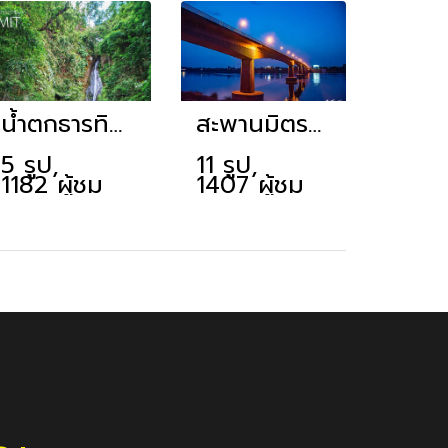
น้ำตกธารทิพย์
สะพานมิตรภาพไทย-ลาว แห่งที่ 1
5 รูป,
11 รูป,
1182 ผู้ชม
1407 ผู้ชม