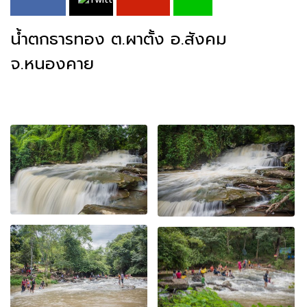
น้ำตกธารทอง ต.ผาตั้ง อ.สังคม
จ.หนองคาย