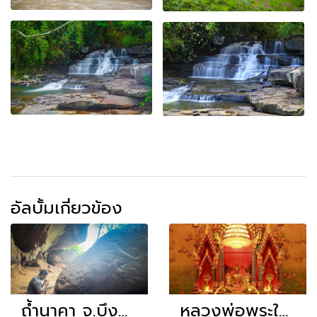
อัลบั้มเกี่ยวข้อง
ถ้ำนาคา จ.บึงกาฬ
หลวงพ่อพระใส วัดโพธิ์ชัย หนองคาย